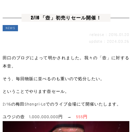
2/16 「壺」初売りセール開催！
NEWS
release : 2016.01.20
update : 2024.03.26
田口のブログによって明かされました。我々の「壺」に対する
本音。
そう、毎回物販に並べるのも重いので処分したい。
ということでやります壺セール。
2/16の梅田Shangri-Laでのライブ会場にて開催いたします。
ユウジの壺 1,000,000,000円 →
555円